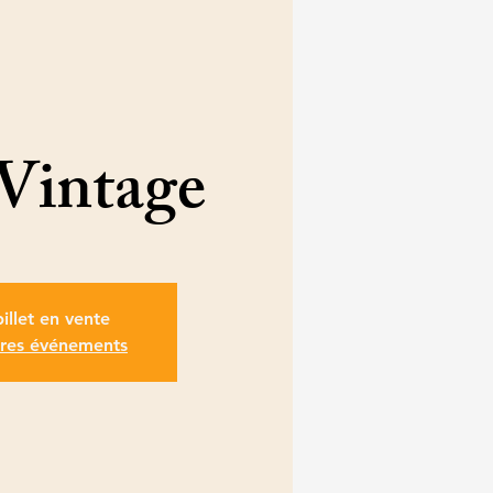
 Vintage
illet en vente
tres événements