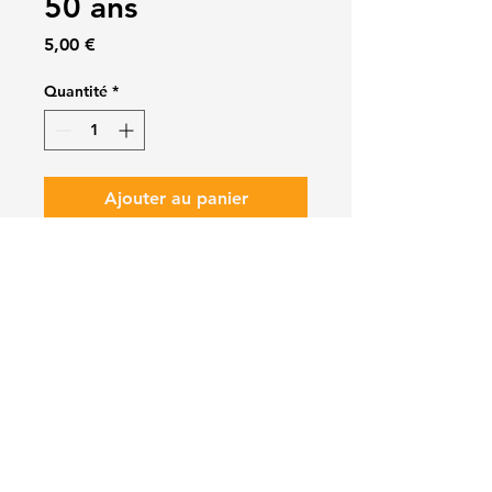
50 ans
Prix
5,00 €
Quantité
*
Ajouter au panier
Commander et payer
taille unique (réglable à l'arrière)
trialmarcoussis@gmail.com
educatif.trialmarcoussis@gmail.com